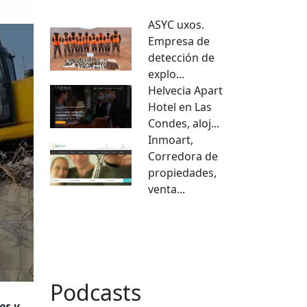
ASYC uxos.
Empresa de
detección de
explo...
Helvecia Apart
Hotel en Las
Condes, aloj...
Inmoart,
Corredora de
propiedades,
venta...
VER TODO
Podcasts
os y