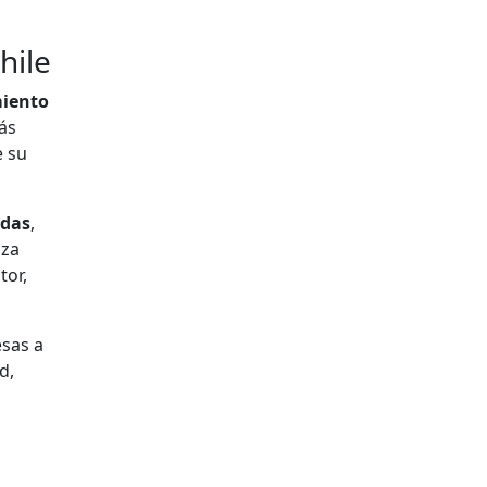
hile
miento
ás
e su
adas
,
nza
tor,
esas a
d,