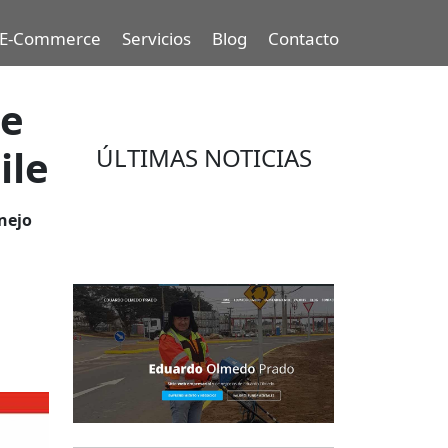
E-Commerce
Servicios
Blog
Contacto
de
ile
ÚLTIMAS NOTICIAS
Eduardo Olmedo Prado, web de
nejo
negocios, emprendimiento y
geor...