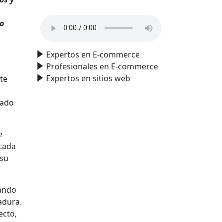
do
Expertos en E-commerce
Profesionales en E-commerce
Expertos en sitios web
te
a
uado
e
 cada
 su
cando
adura.
ecto,