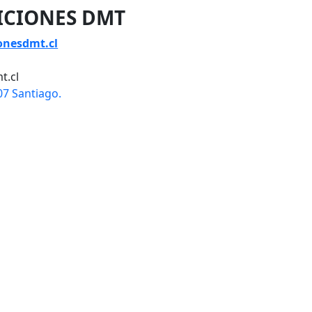
ICIONES DMT
onesdmt.cl
t.cl
07 Santiago.