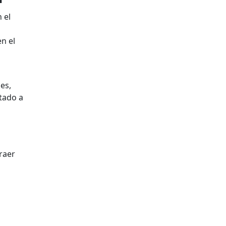
 el
en el
es,
tado a
raer