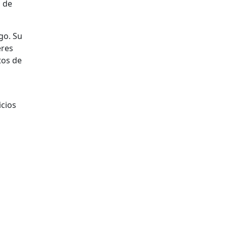
o de
go. Su
eres
tos de
icios