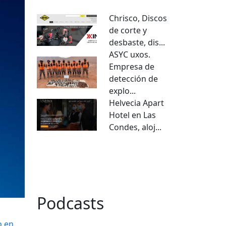
Chrisco, Discos
de corte y
desbaste, dis...
ASYC uxos.
Empresa de
detección de
explo...
Helvecia Apart
Hotel en Las
Condes, aloj...
VER TODO
Podcasts
o en