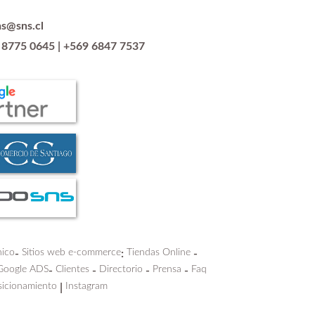
as@sns.cl
 8775 0645
|
+569 6847 7537
nico
Sitios web e-commerce
Tiendas Online
-
:
-
Google ADS
Clientes
Directorio
Prensa
Faq
-
-
-
-
icionamiento
Instagram
|