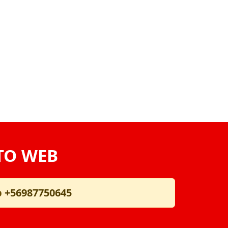
TO WEB
p
+56987750645