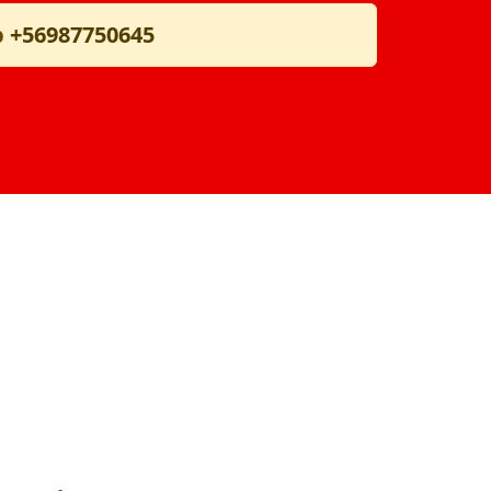
p
+56987750645