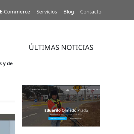
E-Commerce
Servicios
Blog
Contacto
ÚLTIMAS NOTICIAS
Eduardo Olmedo Prado, web de
s y de
negocios, emprendimiento y
geor...