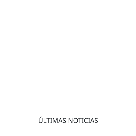
VOLVER
ÚLTIMAS NOTICIAS
Eduardo Olmedo Prado, web de negocios,