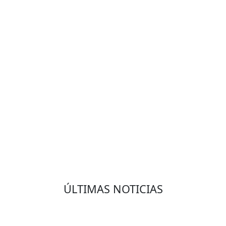
VOLVER
ÚLTIMAS NOTICIAS
Eduardo Olmedo Prado, web de negocios,
emprendimiento y geor...