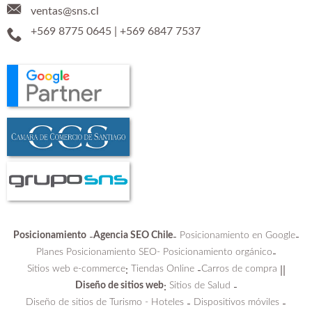
ventas@sns.cl
+569 8775 0645
|
+569 6847 7537
Posicionamiento
Agencia SEO Chile
Posicionamiento en Google
-
-
-
Planes Posicionamiento SEO-
Posicionamiento orgánico
-
Sitios web e-commerce
Tiendas Online
Carros de compra
:
-
||
Diseño de sitios web
Sitios de Salud
:
-
Diseño de sitios de Turismo - Hoteles
Dispositivos móviles
-
-