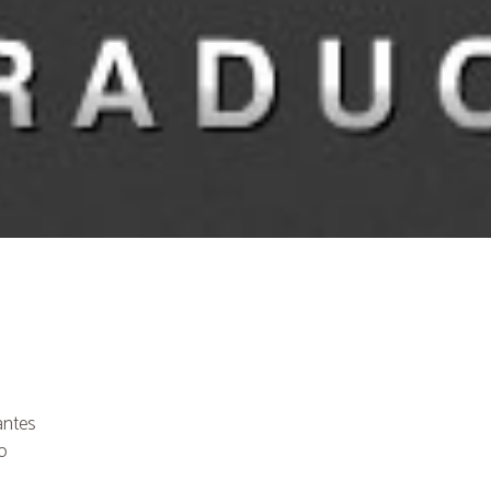
gantes
so