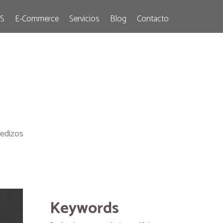
S
E-Commerce
Servicios
Blog
Contacto
redizos
Keywords