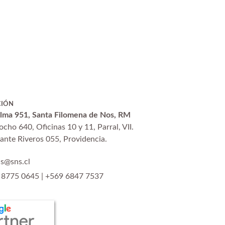
CIÓN
alma 951, Santa Filomena de Nos, RM
ocho 640, Oficinas 10 y 11, Parral, VII.
ante Riveros 055, Providencia.
as@sns.cl
 8775 0645
|
+569 6847 7537