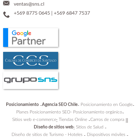
ventas@sns.cl
+569 8775 0645
|
+569 6847 7537
Posicionamiento
Agencia SEO Chile
Posicionamiento en Google
-
-
-
Planes Posicionamiento SEO-
Posicionamiento orgánico
-
Sitios web e-commerce
Tiendas Online
Carros de compra
:
-
||
Diseño de sitios web
Sitios de Salud
:
-
Diseño de sitios de Turismo - Hoteles
Dispositivos móviles
-
-