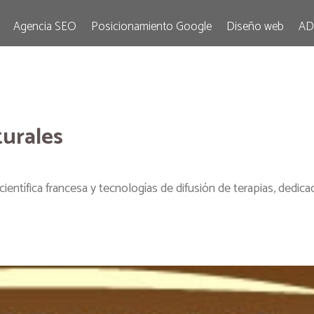
Agencia SEO
Posicionamiento Google
Diseño web
AD
urales
ientífica francesa y tecnologías de difusión de terapias, dedic