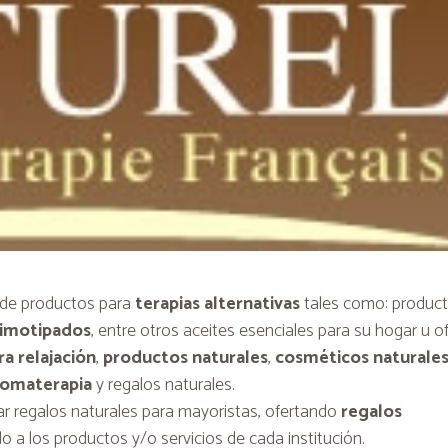
s de productos para
terapias alternativas
tales como: produc
uimotipados
, entre otros aceites esenciales para su hogar u of
a relajación
,
productos naturales
,
cosméticos naturale
romaterapia
y regalos naturales.
rar regalos naturales para mayoristas, ofertando
regalos
do a los productos y/o servicios de cada institución.